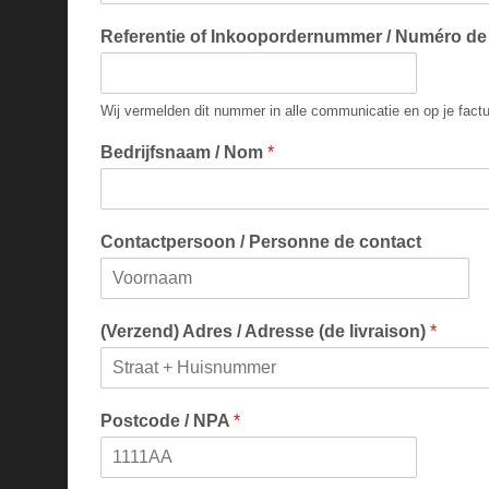
Referentie of Inkoopordernummer / Numéro d
Wij vermelden dit nummer in alle communicatie en op je factu
Bedrijfsnaam / Nom
*
Contactpersoon / Personne de contact
E
d
e
(Verzend) Adres / Adresse (de livraison)
*
r
e
s
T
t
e
e
A
Postcode / NPA
*
d
r
e