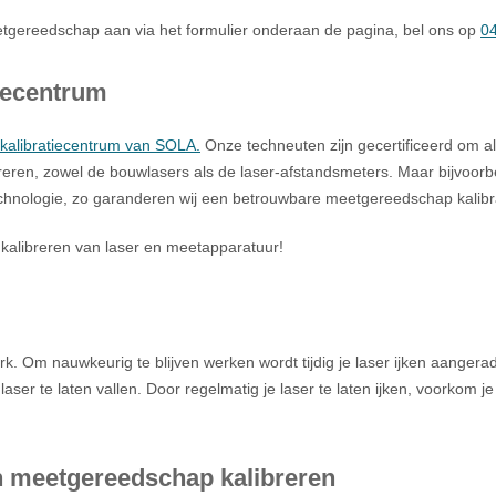
meetgereedschap aan via het formulier onderaan de pagina, bel ons op
0
tiecentrum
n kalibratiecentrum van SOLA.
Onze techneuten zijn gecertificeerd om a
areren, zowel de bouwlasers als de laser-afstandsmeters. Maar bijvoorb
technologie, zo garanderen wij een betrouwbare meetgereedschap kalibr
kalibreren van laser en meetapparatuur!
rk. Om nauwkeurig te blijven werken wordt tijdig je laser ijken aange
aser te laten vallen. Door regelmatig je laser te laten ijken, voorkom 
n meetgereedschap kalibreren