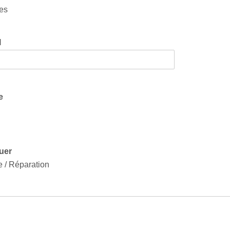
ues
l
e
uer
e / Réparation