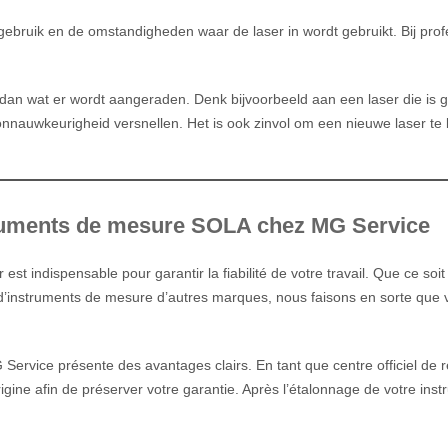
gebruik en de omstandigheden waar de laser in wordt gebruikt. Bij prof
dan wat er wordt aangeraden. Denk bijvoorbeeld aan een laser die is ge
onnauwkeurigheid versnellen. Het is ook zinvol om een nieuwe laser te la
truments de mesure SOLA chez MG Service
st indispensable pour garantir la fiabilité de votre travail. Que ce s
ge d’instruments de mesure d’autres marques, nous faisons en sorte que
rvice présente des avantages clairs. En tant que centre officiel de r
igine afin de préserver votre garantie. Après l’étalonnage de votre ins