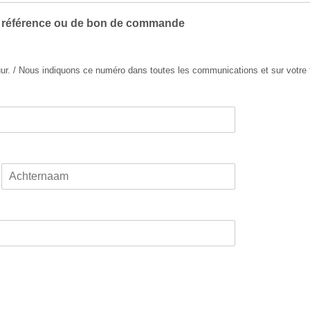
e référence ou de bon de commande
ur. / Nous indiquons ce numéro dans toutes les communications et sur votre 
A
c
h
t
e
r
n
a
a
m