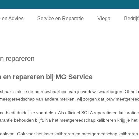
 en Advies
Service en Reparatie
Viega
Bedrij
n repareren
en repareren bij MG Service
isbaar is als je de betrouwbaarheid van je werk wil waarborgen. Of h
van meetgereedschap van andere merken, wij zorgen dat jouw meetger
biedt duidelijke voordelen. Als officieel SOLA reparatie en kalibratie
rantie behouden blijft. Na het meetgereedschap kalibreren krijg je het 
leem. Ook voor het laser kalibreren en meetgereedschap kalibreren v