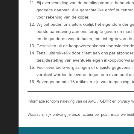
Bij overschrijding van de betalingstermijn behoude
gedeelte daarvan. Alle gerechtelijke en/of buitenrec
voor rekening van de koper.
Wij behouden ons uitdrukkelijk het eigendom der ge
eerste aanmaning aan ons terug te geven en machti
en de goederen weg te halen, met inbegrip van de
Geschillen uit de koopovereenkomst voortvloeiend
Tenzij uitdrukkelijk door cliënt aan ons per afzon
terzijdestelling van eventuele eigen inkoopvoorwaa
Voor eventuele vergissingen of onjuiste gegevens in
verplicht worden te leveren tegen een eventueel onju
Bovengenoemde 15 artikelen zijn van toepassing, t
Informatie rondom naleving van de AVG / GDPR en privacy we
Waarschijnlijk ontvang je onze factuur per post, maar we bi