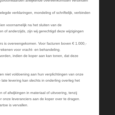
ingsvoorwaarden afwijkende overeenkomsten verbinden
gde verklaringen, mondeling of schriftelijk, verbinden
dien voornamelijk na het sluiten van de
of anderzijds, zijn wij gerechtigd deze wijzigingen
nders is overeengekomen. Voor facturen boven € 1.000,-
rekenen voor vracht- en behandeling.
 worden, indien de koper aan kan tonen, dat deze
g en niet voldoening aan hun verplichtingen van onze
late levering kan slechts in onderling overleg het
 afwijkingen in materiaal of uitvoering, tenzij
r onze leveranciers aan de koper over te dragen.
rtoe is vervallen.