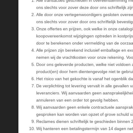
Alle transacties geschieden in overeenstemming m
ons slechts voor zover deze door ons schriftelijk z
Alle door onze vertegenwoordigers gesloten overee
ons slechts voor zover door ons schriftelijk bevestig
Onze offertes en prijzen, ook welke in onze catalogi
koopovereenkomst wijzigingen optreden in kostprijs
door te berekenen onder vermelding van de oorzaa
Alle prijzen zijn berekend inclusief emballage en e
nemen wij de vrachtkosten voor onze rekening. Voo
Door ons geleverde producten, welke niet voldoen a
product(en) door hem dientengevolge niet te gebru
Het risico van het gekochte is vanaf het ogenblik d
De verplichting tot levering vervalt in alle gevall
leveranciers. Wij aanvaarden geen aansprakelijkheid
annuleren van een order tot gevolg hebben.
Wij aanvaarden geen enkele contractuele aansprakel
gesproken kan worden van opzet of grove schuld van
Reclames dienen schriftelijk te geschieden binnen 
Wij hanteren een betalingstermijn van 14 dagen nett