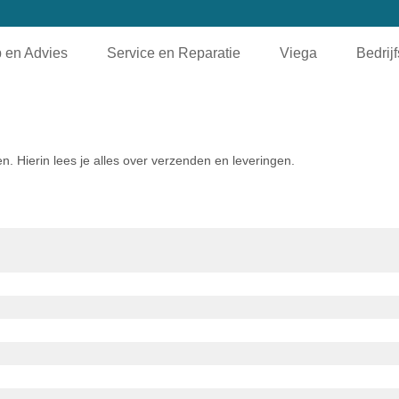
 en Advies
Service en Reparatie
Viega
Bedrij
. Hierin lees je alles over verzenden en leveringen.