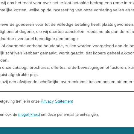
n wij ons het recht voor over het te laat betaalde bedrag een rente in
htelijke kosten, welke op de incassering van onze vordering vallen en t
leverde goederen voor tot de volledige betaling heeft plaats gevonden.
gt ons of degene, die wij daartoe aanstellen, reeds nu als dan de rui
 daartoe eventueel benodigde demontage.
e of daarmede verband houdende, zullen worden voorgelegd aan de be
derlijk schrijven kenbaar gemaakt, wordt geacht, dat kopers geheel ak
rden.
 onze catalogi, brochures, offertes, orderbevestigingen of facturen, ku
ist afgedrukte prijs.
enzij een afwijkende schriftelijke overeenkomst tussen ons en afneme
tgeving tref je in onze
Privacy Statement
eden ook de
mogelijkheid
om deze per e-mail te ontvangen.