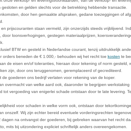
et onze verkoop- en leveringsvoorwaarden, Van de verkoop- en lever
ijn gesloten en gelden slechts voor de betrekking hebbende transactie.
nkomsten, door hen gemaakte afspraken, gedane toezeggingen of afgele
d.
 en prijscouranten staan vermeld, zijn onzerzijds steeds vrijblijvend. In
, door loonsverhogingen, gestegen materiaalprijzen, koersveranderingen 
k.
xclusief BTW en gesteld in Nederlandse courant, tenzij uitdrukkelijk a
r orders beneden de € 1.000,- behouden wij het recht toe
kosten
te be
an de eisen en/of toleranties, hieraan door tekening of norm gesteld,
iken zijn, door ons teruggenomen, geremplaceerd of gecrediteerd.
at de goederen ons bedrijf verlaten voor rekening van de koper.
en van overmacht van welke aard ook, daaronder te begrijpen werkstakin
 tot vergoeding van enigerlei schade ontstaan door te late levering. Te 
ijkheid voor schaden in welke vorm ook, ontstaan door tekortkomingen of
 onszelf. Wij zijn echter bereid eventuele vorderingsrechten tegenove
2 dagen na ontvangst der goederen, bij gebreken waarvan het recht daa
o, mits bij uitzondering expliciet schriftelijk anders overeengekomen.