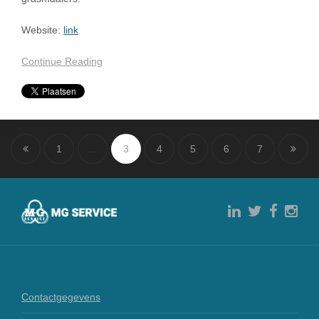
Website:
link
Continue Reading
1
...
3
4
5
6
7
Contactgegevens