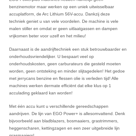
benzinemotor maar werken op een uniek uitwisselbaar
accuplatform, de Arc Lithium 56V-accu. Dankzij deze
techniek geniet u van vele voordelen. De machine is vele
malen stiller en omdat er geen uitlaatgassen en dampen
vrijkomen beter voor uzelf en het milieu!
Daarnaast is de aandrijftechniek een stuk betrouwbaarder en
onderhoudsvriendelijker. U bespaart veel op
onderhoudskosten, geen carburateurs die gesteld moeten
worden, geen ontsteking en minder slijtagedelen! Het gedoe
met jerrycans benzine en flessen olie is verleden tijd! Alle
machines werken dermate efficiënt dat elke klus op 1
acculading geklaard kan worden!
Met één accu kunt u verschillende gereedschappen
aandrijven. De lijn van EGO Power+ is allesomvattend. Denk
bijvoorbeeld aan bladblazers, bosmaaiers, grastrimmers,
heggenscharen, kettingzagen en een zeer uitgebreide lijn
grasmaaiers!